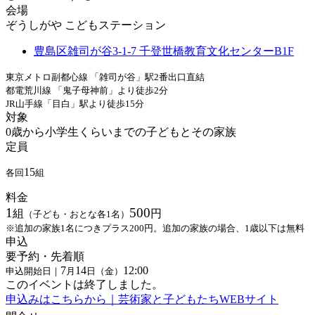
会場
ぞうしがや こどもステーション
豊島区雑司が谷3-1-7 千登世橋教育文化センターB1F
東京メトロ副都心線 「雑司が谷」駅2番出口直結
都電荒川線 「鬼子母神前」より徒歩2分
JR山手線「目白」駅より徒歩15分
対象
0歳から小学生くらいまでの子どもとその家族
定員
15
各回
組
料金
1
500
組
円
（子ども・おとな各1名）
※追加の家族1名につきプラス200円。追加の家族の場合、1歳以下は無料
申込
要予約・先着順
7
14
12:00
申込開始日｜
月
日（金）
このイベントは終了しました。
申込みはこちらから｜芸術家と子どもたちWEBサイト