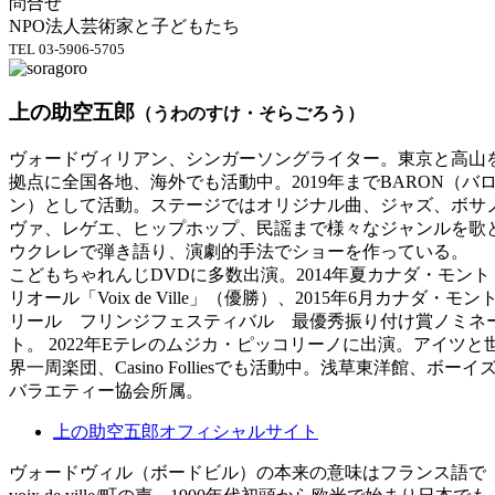
問合せ
NPO法人芸術家と子どもたち
TEL 03-5906-5705
上の助空五郎
（うわのすけ・そらごろう）
ヴォードヴィリアン、シンガーソングライター。東京と高山
拠点に全国各地、海外でも活動中。2019年までBARON（バ
ン）として活動。ステージではオリジナル曲、ジャズ、ボサ
ヴァ、レゲエ、ヒップホップ、民謡まで様々なジャンルを歌
ウクレレで弾き語り、演劇的手法でショーを作っている。
こどもちゃれんじDVDに多数出演。2014年夏カナダ・モント
リオール「Voix de Ville」（優勝）、2015年6月カナダ・モン
リール フリンジフェスティバル 最優秀振り付け賞ノミネ
ト。 2022年Eテレのムジカ・ピッコリーノに出演。アイツと
界一周楽団、Casino Folliesでも活動中。浅草東洋館、ボーイ
バラエティー協会所属。
上の助空五郎オフィシャルサイト
ヴォードヴィル（ボードビル）の本来の意味はフランス語で