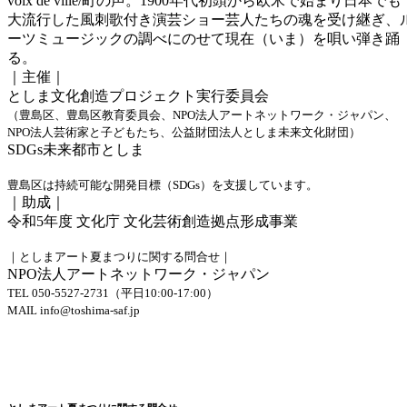
voix de ville/町の声。1900年代初頭から欧米で始まり日本でも
大流行した風刺歌付き演芸ショー芸人たちの魂を受け継ぎ、
ーツミュージックの調べにのせて現在（いま）を唄い弾き踊
る。
｜主催｜
としま文化創造プロジェクト実行委員会
（豊島区、豊島区教育委員会、NPO法人アートネットワーク・ジャパン、
NPO法人芸術家と子どもたち、公益財団法人としま未来文化財団）
SDGs未来都市としま
豊島区は持続可能な開発目標（SDGs）を支援しています。
｜助成｜
令和5年度 文化庁 文化芸術創造拠点形成事業
｜としまアート夏まつりに関する問合せ｜
NPO法人アートネットワーク・ジャパン
TEL 050-5527-2731（平日10:00-17:00）
MAIL info@toshima-saf.jp