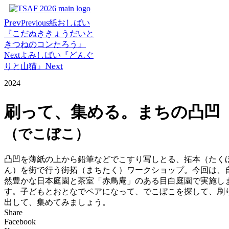
コ
ン
Prev
Previous
紙おしばい
テ
『こだぬききょうだいと
ン
きつねのコンたろう』
ツ
Next
よみしばい『どんぐ
に
Next
りと山猫』
ス
2024
キ
ッ
プ
刷って、集める。まちの凸凹
（でこぼこ）
凸凹を薄紙の上から鉛筆などでこすり写しとる、拓本（たく
ん）を街で行う街拓（まちたく）ワークショップ。今回は、
然豊かな日本庭園と茶室「赤鳥庵」のある目白庭園で実施し
す。子どもとおとなでペアになって、でこぼこを探して、刷
出して、集めてみましょう。
Share
Facebook