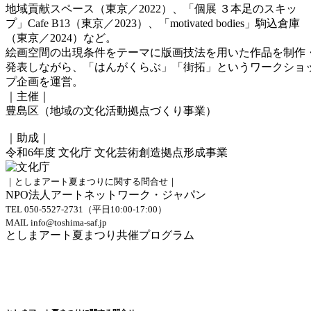
地域貢献スペース（東京／2022）、「個展 ３本足のスキッ
プ」Cafe B13（東京／2023）、「motivated bodies」駒込倉庫
（東京／2024）など。
絵画空間の出現条件をテーマに版画技法を用いた作品を制作
発表しながら、「はんがくらぶ」「街拓」というワークショ
プ企画を運営。
｜主催｜
豊島区（地域の文化活動拠点づくり事業）
｜助成｜
令和6年度 文化庁 文化芸術創造拠点形成事業
｜としまアート夏まつりに関する問合せ｜
NPO法人アートネットワーク・ジャパン
TEL 050-5527-2731（平日10:00-17:00）
MAIL info@toshima-saf.jp
としまアート夏まつり共催プログラム