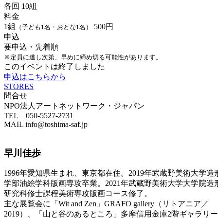
各回 10組
料金
1組
500円
（子ども1名・おとな1名）
申込
要申込・先着順
※定員に達し次第、早めに締め切る可能性があります。
このイベントは終了しました
申込はこちらから
STORES
問合せ
NPO法人アートネットワーク・ジャパン
TEL 050-5527-2731
MAIL info@toshima-saf.jp
早川佳歩
1996年愛知県生まれ、東京都在住。2019年武蔵野美術大学造
学部油絵学科版画専攻卒業。2021年武蔵野美術大学大学院造
研究科修士課程美術専攻版画コース修了。
主な展覧会に「Wit and Zen」GRAFO gallery（リトアニア／
2019）、「山と谷のあるところ」多摩信用金庫2階ギャラリー