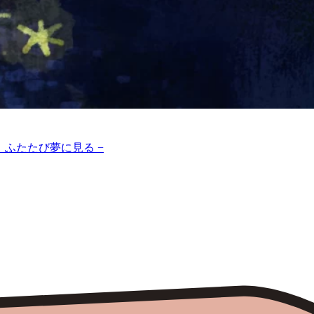
を、ふたたび夢に見る −