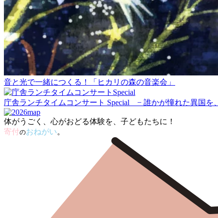
音と光で一緒につくる！「ヒカリの森の音楽会」
庁舎ランチタイムコンサート Special − 誰かが憧れた異国
体がうごく、
心がおどる体験を
、
子どもたちに！
寄付
おねがい
。
の