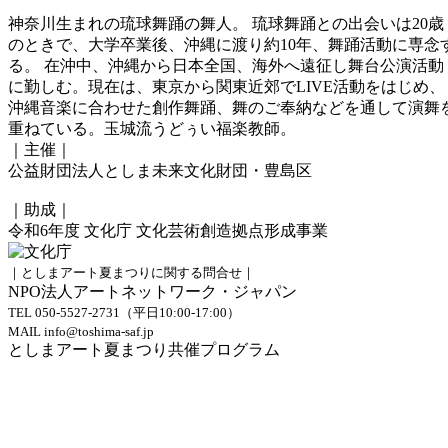
神奈川生まれの琉球舞踊の舞人。 琉球舞踊との出会いは20歳
のときで、大学卒業後、沖縄に渡り約10年、舞踊活動に専念
る。 在沖中、沖縄から日本全国、海外へ遠征し舞台公演活動
に勤しむ。現在は、東京から関東近郊でLIVE活動をはじめ、
沖縄音楽に合わせた創作舞踊、舞のご奉納などを通して演舞
重ねている。玉城流うどぅい福楽教師。
｜主催｜
公益財団法人としま未来文化財団・豊島区
｜助成｜
令和6年度 文化庁 文化芸術創造拠点形成事業
｜としまアート夏まつりに関する問合せ｜
NPO法人アートネットワーク・ジャパン
TEL 050-5527-2731（平日10:00-17:00）
MAIL info@toshima-saf.jp
としまアート夏まつり共催プログラム