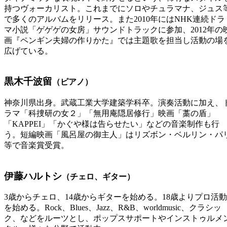
持つヴォーカリスト。これまでにソロやチュラマナ、ジュス
で多くのアルバムをリリース。また2010年にはNHK連続ドラ
マ小説「ゲゲゲの女房」サウンドトラックに参加、2012年の
画『ペンギン夫婦の作りかた』では主題歌を担当し活動の場
広げている。
黒木千波留
（ピアノ）
神奈川県出身。武蔵工業大学建築学科卒。演奏活動に加え、
ラマ「科捜研の女２」「無用庵隠居修行」映画「藁の盾」
「KAPPEI」「かぐや様は告らせたい」などの音楽制作も行
う。短編映画「風呂屋の御主人」はリズボン・ベルリン・パ
等で音楽賞受賞。
伊藤ハルトシ
（チェロ、ギター）
3歳からチェロ、14歳からギターを始める。18歳よりプロ活動
を始める。Rock、Blues、Jazz、R&B、worldmusic、クラシッ
ク、などをルーツとし、ポップスサポートやインストゥルメ