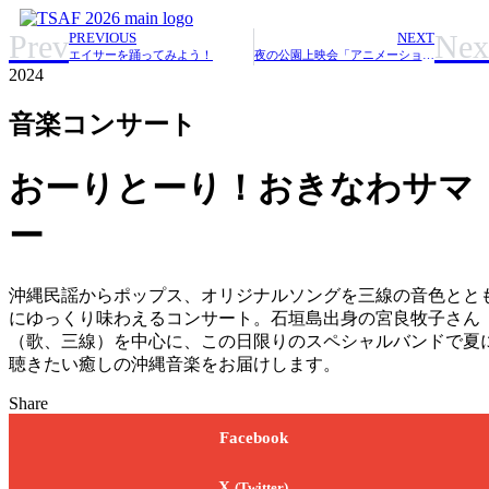
コ
Prev
Nex
PREVIOUS
NEXT
ン
エイサーを踊ってみよう！
夜の公園上映会「アニメーション・トラベル！」
テ
2024
ン
ツ
音楽コンサート
に
ス
おーりとーり！おきなわサマ
キ
ッ
プ
ー
沖縄民謡からポップス、オリジナルソングを三線の音色とと
にゆっくり味わえるコンサート。石垣島出身の宮良牧子さん
（歌、三線）を中心に、この日限りのスペシャルバンドで夏
聴きたい癒しの沖縄音楽をお届けします。
Share
Facebook
X
(Twitter)