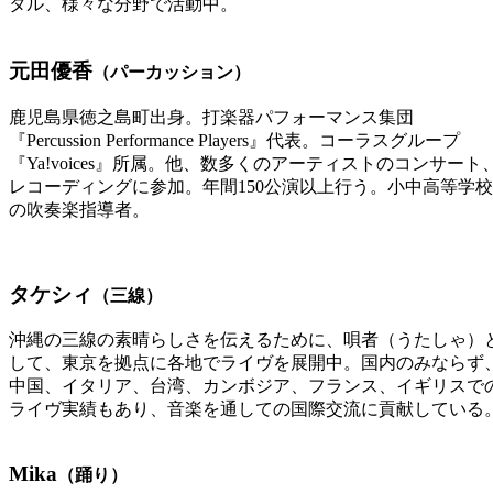
タル、様々な分野で活動中。
元田優香
（パーカッション）
鹿児島県徳之島町出身。打楽器パフォーマンス集団
『Percussion Performance Players』代表。コーラスグループ
『Ya!voices』所属。他、数多くのアーティストのコンサート
レコーディングに参加。年間150公演以上行う。小中高等学校
の吹奏楽指導者。
タケシィ
（三線）
沖縄の三線の素晴らしさを伝えるために、唄者（うたしゃ）
して、東京を拠点に各地でライヴを展開中。国内のみならず
中国、イタリア、台湾、カンボジア、フランス、イギリスで
ライヴ実績もあり、音楽を通しての国際交流に貢献している
Mika
（踊り）