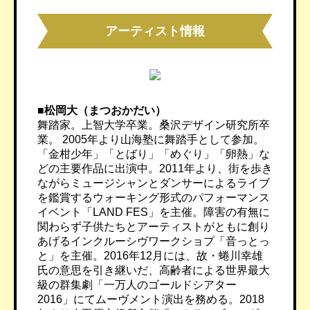
アーティスト情報
■松岡大（まつおかだい）
舞踏家。上智大学卒業。桑沢デザイン研究所卒
業。 2005年より山海塾に舞踏手として参加。
「金柑少年」「とばり」「めぐり」「卵熱」な
どの主要作品に出演中。2011年より、街を歩き
ながらミュージシャンとダンサーによるライブ
を鑑賞するウォーキング形式のパフォーマンス
イベント「LAND FES」を主催。障害の有無に
関わらず子供たちとアーティストがともに創り
あげるインクルーシヴワークショプ「音っとっ
と」を主催。2016年12月には、故・蜷川幸雄
氏の意思を引き継いだ、高齢者による世界最大
級の群集劇「一万人のゴールドシアター
2016」にてムーヴメント演出を務める。2018