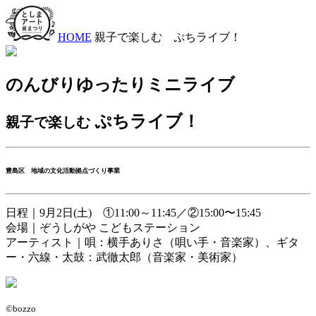
HOME
親子で楽しむ ぷちライブ！
のんびりゆったりミニライブ
ぷちライブ！
親子で楽しむ
豊島区 地域の文化活動拠点づくり事業
日程｜
9月2日(土) ①11:00～11:45／②15:00〜15:45
会場｜
ぞうしがや こどもステーション
アーティスト｜
唄：横手ありさ
（唄い手・音楽家）
、ギタ
ー・六線・太鼓：武徹太郎
（音楽家・美術家）
©bozzo