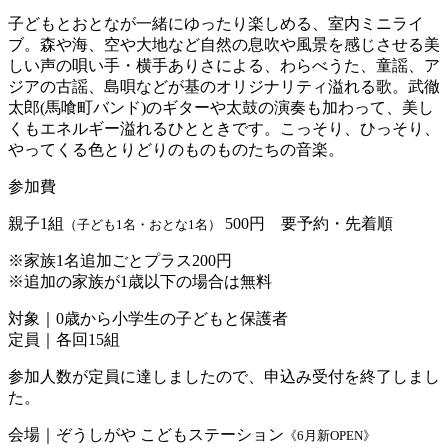
子どもとおとなが一緒にゆったり楽しめる、室内ミニライ
ブ。森や海、空や大地など自然の息吹や風景を感じさせる美
しい声の唄い手・横手ありさによる、わらべうた、童謡、ア
ジアの古謡、島唄などが基のオリジナリティ溢れる歌。武徹
太郎(馬喰町バンド)のギターや太鼓の演奏も加わって、美し
くもエネルギー溢れるひとときです。こっそり、ひっそり、
やってくる色とりどりのものものたちの音楽。
参加費
親子1組
500
円 要予約・先着順
（子ども1名・おとな1名）
※家族1名追加ごとプラス200円
※追加の家族が1歳以下の場合は無料
対象｜
0歳から小学生の子どもと保護者
定員｜
各回15組
参加人数が定員に達しましたので、申込み受付を終了しまし
た。
会場｜ぞうしがや こどもステーション
《6月新OPEN》