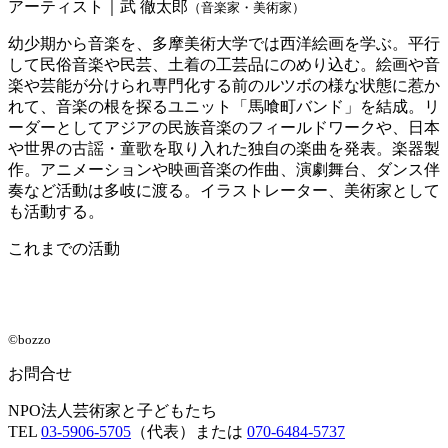
アーティスト｜武 徹太郎
（音楽家・美術家）
幼少期から音楽を、多摩美術大学では西洋絵画を学ぶ。平行
して民俗音楽や民芸、土着の工芸品にのめり込む。絵画や音
楽や芸能が分けられ専門化する前のルツボの様な状態に惹か
れて、音楽の根を探るユニット「馬喰町バンド」を結成。リ
ーダーとしてアジアの民族音楽のフィールドワークや、日本
や世界の古謡・童歌を取り入れた独自の楽曲を発表。楽器製
作。アニメーションや映画音楽の作曲、演劇舞台、ダンス伴
奏など活動は多岐に渡る。イラストレーター、美術家として
も活動する。
これまでの活動
©bozzo
お問合せ
NPO法人芸術家と子どもたち
TEL
03-5906-5705
（代表）または
070-6484-5737