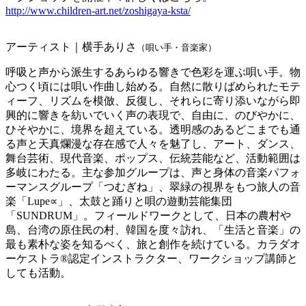
http://www.children-art.net/zoshigaya-ksta/
アーティスト｜横手ありさ
（唄い手・音楽家）
呼吸と声から派生するあらゆる響きで色彩を運ぶ唄い手。物
心つく頃には唄い作曲し始める。自然に散りばめられたモテ
ィーフ、リズムを模倣、反復し、それらに寄り添いながら即
興的に響きを紡いでいく声の表現で、自由に、のびやかに、
ひそやかに、境界を超えている。透明感のあるどこまでも通
る声と天真爛漫な存在感で人々を魅了し、アート、ダンス、
舞台芸術、現代音楽、ポップス、伝統芸能など、活動範囲は
多岐にわたる。主な参加グループは、声と身体の音楽パフォ
ーマンスグループ「つむぎね」、翠緑の視界をもつ旅人の音
楽「Lupe∝」、太鼓と踊りと唄の遊動芸能集団
「SUNDRUM」。フィールドワークとして、日本の農村や
島、台湾の原住民の村、韓国を度々訪れ、「生活と音楽」の
最も素朴な姿を知るべく、旅と創作を続けている。カラダオ
ーケストラ®️認定インストラクター、ワークショップ講師と
しても活動。