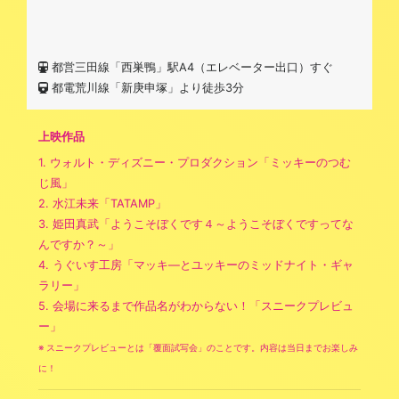
都営三田線「西巣鴨」駅A4（エレベーター出口）すぐ
都電荒川線「新庚申塚」より徒歩3分
上映作品
1. ウォルト・ディズニー・プロダクション「ミッキーのつむ
じ風」
2. 水江未来「TATAMP」
3. 姫田真武「ようこそぼくです４～ようこそぼくですってな
んですか？～」
4. うぐいす工房「マッキ―とユッキーのミッドナイト・ギャ
ラリー」
5. 会場に来るまで作品名がわからない！「スニークプレビュ
ー」
※ スニークプレビューとは「覆面試写会」のことです。内容は当日までお楽しみ
に！