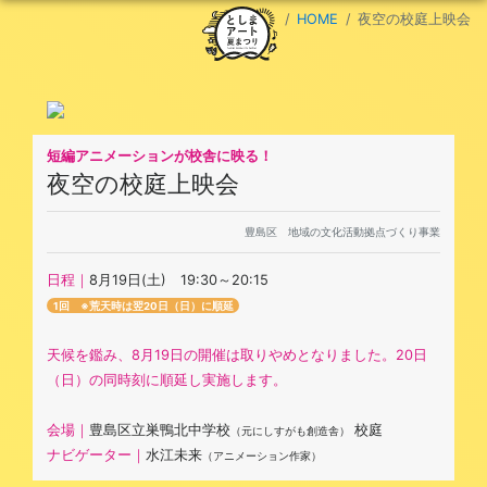
HOME
夜空の校庭上映会
短編アニメーションが校舎に映る！
夜空の校庭上映会
豊島区 地域の文化活動拠点づくり事業
日程｜
8月19日(土) 19:30～20:15
1回 ※荒天時は翌20日（日）に順延
天候を鑑み、8月19日の開催は取りやめとなりました。20日
（日）の同時刻に順延し実施します。
会場｜
豊島区立巣鴨北中学校
校庭
（元にしすがも創造舎）
ナビゲーター｜
水江未来
（アニメーション作家）