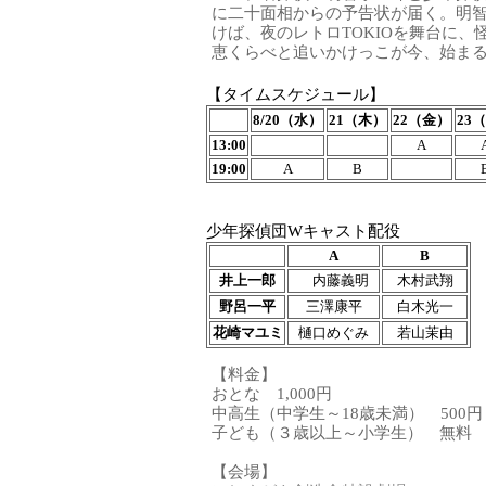
に二十面相からの予告状が届く。明
けば、夜のレトロTOKIOを舞台に
恵くらべと追いかけっこが今、始ま
【タイムスケジュール】
8/20（水）
21（木）
22（金）
23
13:00
A
19:00
A
B
少年探偵団Wキャスト配役
A
B
井上一郎
内藤義明
木村武翔
野呂一平
三澤康平
白木光一
花崎マユミ
樋口めぐみ
若山茉由
【料金】
おとな 1,000円
中高生（中学生～18歳未満） 500
子ども（３歳以上～小学生） 無料
【会場】