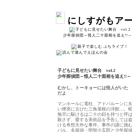
にしすがもアー
子どもに見せたい舞台 vol.2
少年探偵団～怪人二十面相を追え!
親子で楽しむ ぷちライブ！
読んで遊んでえほんの会
子どもに見せたい舞台 vol.2
少年探偵団～怪人二十面相を追え!!～
むかし、トーキョーには怪人がいた
だよ
マンホールに電柱、アドバルーンに
い煙突に古びた三角屋根の洋館…。
無尽に駆けるは二十の顔を持つと呼
殺さず、愛する美術品を予告しては
ける奇想天外な事件。事件の謎に挑
バル、名探偵・明智小五郎と少年探