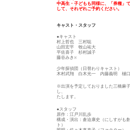
中高生・子どもも同様に、「券種」
して、それぞれご予約ください。
キャスト・スタッフ
●キャスト
村上哲也 三村聡
山田宏平 牧山祐大
平佐喜子 杉村誠子
藤谷みき
※
少年探偵団（日替わりキャスト）
木村武翔 白木光一 内藤義明 樋
※出演を予定しておりました三橋麻
し、 代役として
たします。
●スタッフ
原作：江戸川乱歩
構成・演出：倉迫康史（にしすがも
ト）