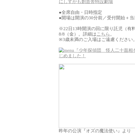
にしすがも創造舎特設劇場
●全席自由・日時指定
●開場は開演の30分前／受付開始＋
※22日13時開演の回に限り託児（有
8/8（金）。詳細は
こちら
。
※3歳未満のご入場はご遠慮ください
『少年探偵団 怪人二十面相
じめました！
昨年の公演『オズの魔法使い』より