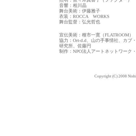
照明：佐々木真喜子（ファクター）
音響：相川晶
舞台美術：伊藤雅子
衣装：ROCCA WORKS
舞台監督：弘光哲也
宣伝美術：種市一寛（FLATROOM）
協力：Ort-d.d、山の手事情社、カ
研究所、佐藤円
制作：NPO法人アートネットワーク
Copyright (C) 2008 Nishi-